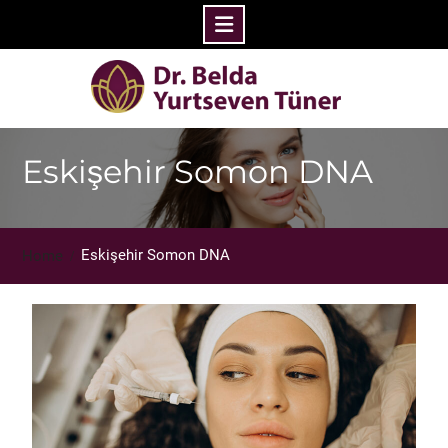
Skip
to
content
Eskişehir Somon DNA
Eskişehir Somon DNA
Home